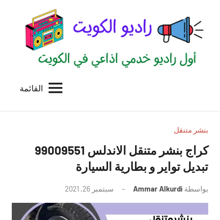
لتجاوز
لى
لمحتوى
القائمة
راديو
اول
منصة
الكويت
اذاعية
للاعلانات
بنشر متنقل
الخدمية
بالكويت
تبديل تواير و بطارية السيارة
بواسطة
Ammar Alkurdi
سبتمبر 26, 2021
لا
توجد
تعليقات