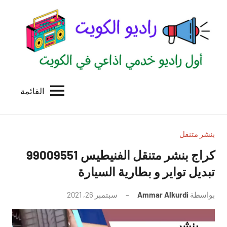
لتجاوز
لى
لمحتوى
القائمة
راديو
اول
منصة
الكويت
اذاعية
للاعلانات
بنشر متنقل
الخدمية
بالكويت
تبديل تواير و بطارية السيارة
بواسطة
Ammar Alkurdi
سبتمبر 26, 2021
لا
توجد
تعليقات