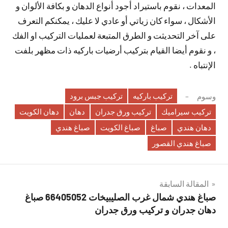
المعدات ، نقوم باستيراد أجود أنواع الدهان و بكافة الألوان و
الأشكال ، سواء كان زياتي أو عادي لا عليك ، يمكنكم التعرف
على آخر التحديثت و الطرق المتبعة لعمليات التركيب او الفك
، و نقوم أيضا القيام بتركيب أرضيات باركيه ذات مظهر بلفت
الإنتباه .
تركيب باركيه
تركيب جبس برود
وسوم
تركيب سيراميك
تركيب ورق جدران
دهان
دهان الكويت
دهان هندي
صباغ
صباغ الكويت
صباغ هندي
صباغ هندي القصور
تصفّح
المقالة السابقة
صباغ هندي شمال غرب الصليبيخات 66405052 صباغ
المقالات
دهان جدران و تركيب ورق جدران