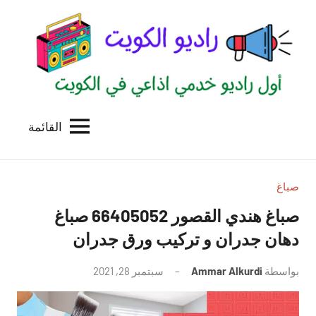
لتجاوز
لى
لمحتوى
القائمة
راديو
اول
منصة
الكويت
اذاعية
للاعلانات
صباغ
الخدمية
صباغ هندي القصور 66405052 صباغ
بالكويت
دهان جدران و تركيب ورق جدران
بواسطة
Ammar Alkurdi
سبتمبر 28, 2021
لا
توجد
تعليقات