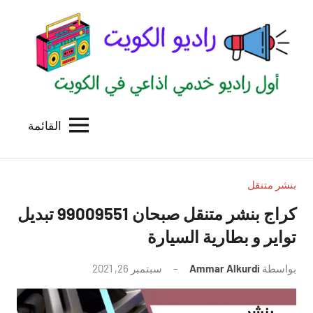
لتجاوز
لى
لمحتوى
القائمة
راديو
اول
منصة
الكويت
اذاعية
للاعلانات
بنشر متنقل
الخدمية
كراج بنشر متنقل صبحان 99009551‬ تبديل
بالكويت
تواير و بطارية السيارة
بواسطة
Ammar Alkurdi
سبتمبر 26, 2021
لا
توجد
تعليقات