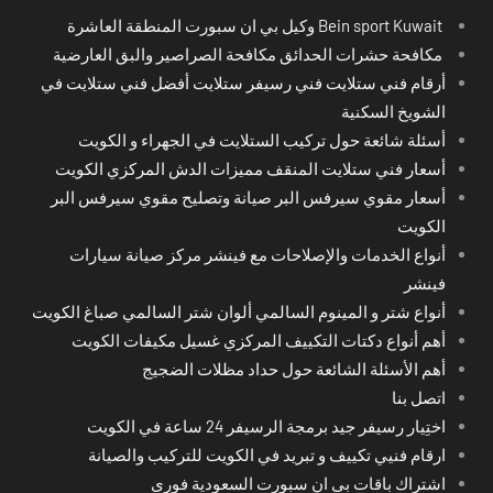
Bein sport Kuwait وكيل بي ان سبورت المنطقة العاشرة
مكافحة حشرات الحدائق مكافحة الصراصير والبق العارضية
أرقام فني ستلايت فني رسيفر ستلايت أفضل فني ستلايت في
الشويخ السكنية
أسئلة شائعة حول تركيب الستلايت في الجهراء و الكويت
أسعار فني ستلايت المنقف مميزات الدش المركزي الكويت
أسعار مقوي سيرفس البر صيانة وتصليح مقوي سيرفس البر
الكويت
أنواع الخدمات والإصلاحات مع فينشر مركز صيانة سيارات
فينشر
أنواع شتر و المينوم السالمي ألوان شتر السالمي صباغ الكويت
أهم أنواع دكتات التكييف المركزي غسيل مكيفات الكويت
أهم الأسئلة الشائعة حول حداد مظلات الضجيج
اتصل بنا
اختِيار رسيفر جيد برمجة الرسيفر 24 ساعة في الكويت
ارقام فنيي تكييف و تبريد في الكويت للتركيب والصيانة
اشتراك باقات بي ان سبورت السعودية فوري