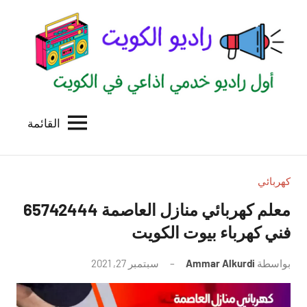
لتجاوز
لى
لمحتوى
القائمة
راديو
اول
منصة
الكويت
اذاعية
للاعلانات
كهربائي
الخدمية
معلم كهربائي منازل العاصمة 65742444
بالكويت
فني كهرباء بيوت الكويت
بواسطة
Ammar Alkurdi
سبتمبر 27, 2021
لا
توجد
تعليقات