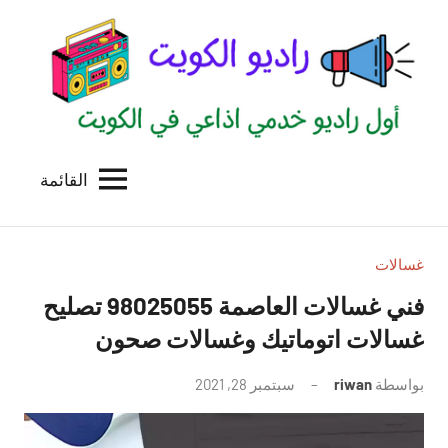
لتجاوز
لى
لمحتوى
القائمة
راديو
اول
منصة
الكويت
اذاعية
للاعلانات
غسالات
الخدمية
فني غسالات العاصمة 98025055 تصليح
بالكويت
غسالات اتوماتيك وغسالات صحون
بواسطة
riwan
سبتمبر 28, 2021
لا
توجد
تعليقات