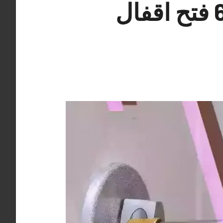
نجار فتح أقفال القادسية 66400322 فتح اقفال