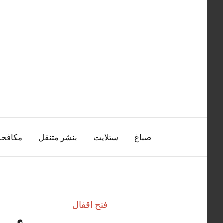
التجاوز
إلى
المحتوى
صباغ
ستلايت
بنشر متنقل
مكافح
فتح اقفال