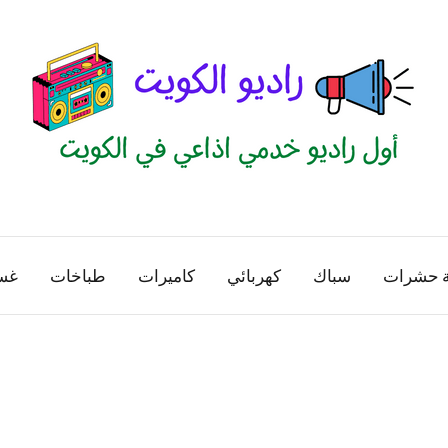
راديو
اول
منصة
الكويت
اذاعية
ة حشرات
سباك
كهربائي
كاميرات
طباخات
غس
للاعلانات
الخدمية
بالكويت