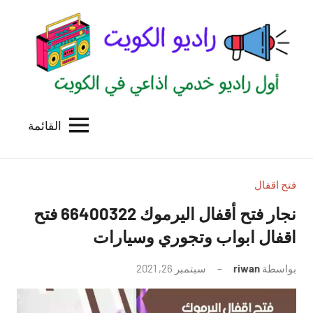
لتجاوز
لى
لمحتوى
القائمة
راديو
اول
منصة
الكويت
اذاعية
للاعلانات
فتح اقفال
الخدمية
نجار فتح أقفال اليرموك 66400322 فتح
بالكويت
اقفال ابواب وتجوري وسيارات
بواسطة
riwan
سبتمبر 26, 2021
لا
توجد
تعليقات