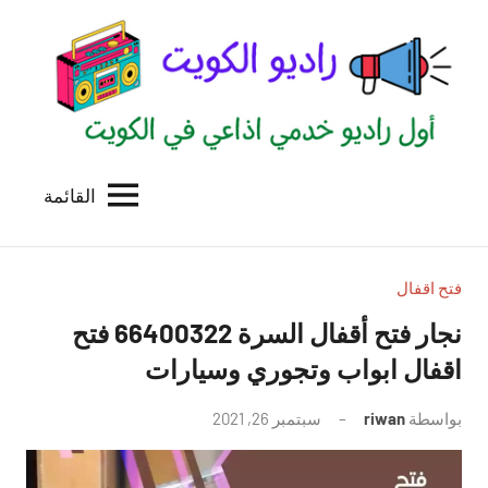
لتجاوز
لى
لمحتوى
القائمة
راديو
اول
منصة
الكويت
اذاعية
للاعلانات
فتح اقفال
الخدمية
نجار فتح أقفال السرة 66400322 فتح
بالكويت
اقفال ابواب وتجوري وسيارات
بواسطة
riwan
سبتمبر 26, 2021
لا
توجد
تعليقات