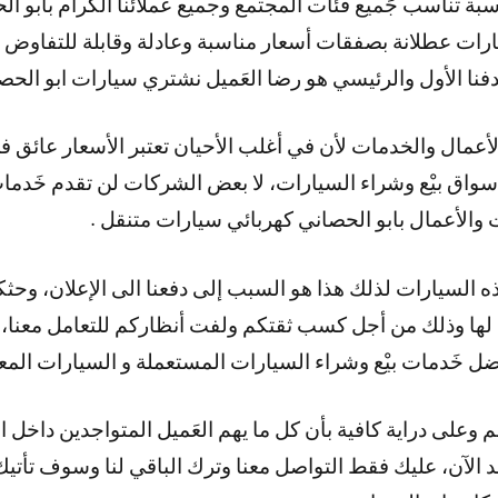
بة تناسب جَميع فئات المجتمع وجميع عملائنا الكرام بابو ال
ات عطلانة بصفقات أسعار مناسبة وعادلة وقابلة للتفاوض ل
أعمال والخدمات لأن في أغلب الأحيان تعتبر الأسعار عائق في
واق بيْع وشراء السيارات، لا بعض الشركات لن تقدم خَدم
 والأعمال بابو الحصاني كهربائي سيارات متنقل .
 السيارات لذلك هذا هو السبب إلى دفعنا الى الإعلان، وحثكم ع
 لها وذلك من أجل كسب ثقتكم ولفت أنظاركم للتعامل معنا، 
ضل خَدمات بيْع وشراء السيارات المستعملة و السيارات المع
م وعلى دراية كافية بأن كل ما يهم العَميل المتواجدين داخل ا
بعد الآن، عليك فقط التواصل معنا وترك الباقي لنا وسوف تأ