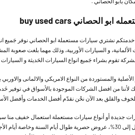
ن بابو الحصاني .
 الحصاني buy used cars
متكم نشتري سيارات مستعملة ابو الحصاني نوفر جَميع انواع
لألمانية، و السيارات الأوربية، وذلك مهما بلغت صعوبة المش
ركة تقوم بشراء جَميع انواع السيارات الحَديثة و السيارات ال
الأصلية والمستوردة من النواع الامريكي والالمانى والاوربي ب
ذلك لأننا من افضل الشركات الموجودة بالأسواق في توفير خ
لخوف والقلق بعد الآن نحْن نقدّم أفضل الخدمات وأفضل الأسع
ارات جديدة أو أنواع سيارات مستعملة استعمال خفيف منا
وتخفيضات هائلة وممتازة تصل إلى 30%، عروض حصرية طوال أيام السنة وخاص