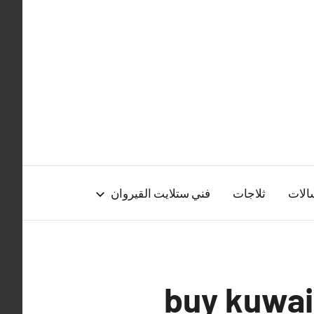
الات
ثلاجات
فني ستلايت القيروان
و الحصاني buy kuwait cars