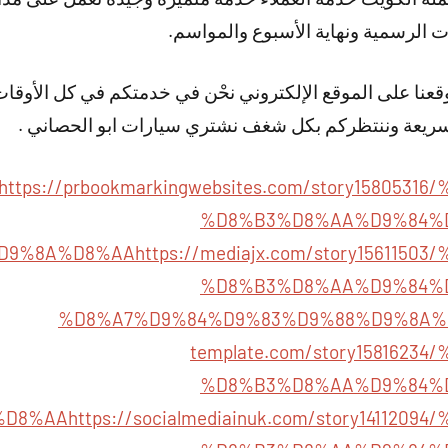
ت الرسمية ونهاية الأسبوع والمواسم.
وقعنا على الموقع الإلكتروني نحْن في خدمتكم في كل الأوقات
السريعة وننتظركم بكل شغف نشتري سيارات ابو الحصاني .
https://prbookmarkingwebsites.com/story158053
%D8%B3%D8%AA%D9%84%
D9%8A%D8%AA
https://mediajx.com/story156115
%D8%B3%D8%AA%D9%84%
%D8%A7%D9%84%D9%83%D9%88%D9%8A%
template.com/story1581623
%D8%B3%D8%AA%D9%84%
%D8%AA
https://socialmediainuk.com/story14112