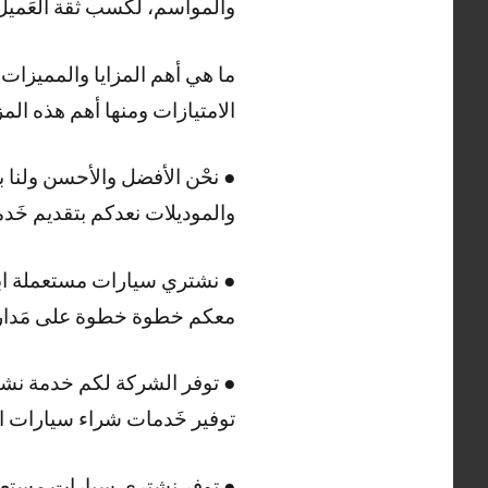
والمواسم، لكسب ثقة العَميل 
ما هي أهم المزايا والمميزات
الامتيازات ومنها أهم هذه المزا
● نحْن الأفضل والأحسن ولنا
والموديلات نعدكم بتقديم خَدم
● نشتري سيارات مستعملة ابو ا
معكم خطوة خطوة على مَدار 24 ساعة، هذا ما يميزنا عن باقي الشركات الأخرى المنافسة في ابو الحص
● توفر الشركة لكم خدمة نشت
توفير خَدمات شراء سيارات ال
● توفر نشتري سيارات مستعملة