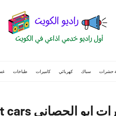
راديو
اول
منصة
الكويت
اذاعية
ة حشرات
سباك
كهربائي
كاميرات
طباخات
غس
للاعلانات
الخدمية
بالكويت
نشتري سيارات اب