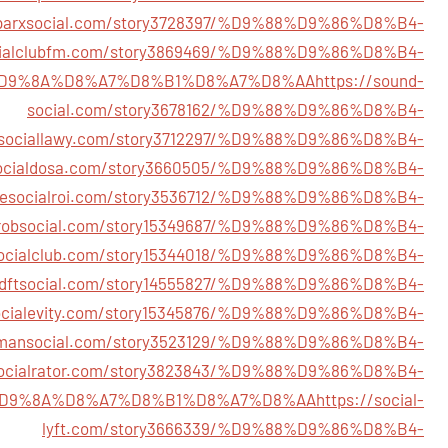
sparxsocial.com/story3728397/%D9%88%D9%86%D8%B4-
ocialclubfm.com/story3869469/%D9%88%D9%86%D8%B4-
D9%8A%D8%A7%D8%B1%D8%A7%D8%AA
https://sound-
social.com/story3678162/%D9%88%D9%86%D8%B4-
//sociallawy.com/story3712297/%D9%88%D9%86%D8%B4-
/socialdosa.com/story3660505/%D9%88%D9%86%D8%B4-
thesocialroi.com/story3536712/%D9%88%D9%86%D8%B4-
throbsocial.com/story15349687/%D9%88%D9%86%D8%B4-
bsocialclub.com/story15344018/%D9%88%D9%86%D8%B4-
//dftsocial.com/story14555827/%D9%88%D9%86%D8%B4-
socialevity.com/story15345876/%D9%88%D9%86%D8%B4-
mmansocial.com/story3523129/%D9%88%D9%86%D8%B4-
/socialrator.com/story3823843/%D9%88%D9%86%D8%B4-
D9%8A%D8%A7%D8%B1%D8%A7%D8%AA
https://social-
lyft.com/story3666339/%D9%88%D9%86%D8%B4-