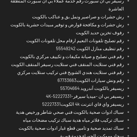
رسيفر بي ان سبورت رقم خدمة عملاء بي ان سبورت المنطقة
العاشرة
رش حشرات و صراصير ونمل بق و عناكب بالكويت
رش حشرات و مكافحة قوارض و توفير مبيدات حشرية بالكويت
رفوف تخزين حديد الكويت
رقم تصليح تلفونات النعيم ارقام محل تلفونات الكويت
رقم تنظيف منازل الكويت 55549242
رقم فني تصليح و صيانة مكيفات و تكييف مركزي بالكويت
رقم فني ستلايت المنقف فني ستلايت رسيفر المنقف الكويت
رقم فني ستلايت هندي الشويخ فني تركيب ستلايت مركزي
رقم ونش سيارات الكويت67733663
ريسيفر بالكويت آندرويد 55704664
ريسيفر بي ان -ميديا سيرفر-4K-52227331
ريسيفر واي فاي انترنت 4k الكويت52227331
سباك ادوات صحية بالكويت فني صحي شاطر ورخيص هدية
سباك تركيب فلاتر مياه هدية سباك تركيب مضخات مياه
سباك تمديد صحية و تامين قطع غيار ادوات صحية بالكويت
سجاد وموكيت الجهراء خدمة فورية