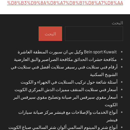
%D8%B3%D9%8A%D8%A7%D8%B1%D8%A7%D8%AA
البحث
البحث
Bein sport Kuwait وكيل بي ان سبورت المنطقة العاشرة
مكافحة حشرات الحدائق مكافحة الصراصير والبق العارضية
أرقام فني ستلايت فني رسيفر ستلايت أفضل فني ستلايت في
الشويخ السكنية
أسئلة شائعة حول تركيب الستلايت في الجهراء و الكويت
أسعار فني ستلايت المنقف مميزات الدش المركزي الكويت
أسعار مقوي سيرفس البر صيانة وتصليح مقوي سيرفس البر
الكويت
أنواع الخدمات والإصلاحات مع فينشر مركز صيانة سيارات
فينشر
أنواع شتر و المينوم السالمي ألوان شتر السالمي صباغ الكويت