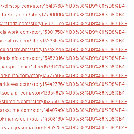
s://dirstop.com/story15418768/%D9%88%D9%86%D8%B4-
cialfactory.com/story12790006/%D9%88%D9%86%D8%B4-
s://ztndz.com/story15404062/%D9%88%D9%86%D8%B4-
lasocialwork.com/story13901750/%D9%88%D9%86%D8%B4-
/socialrus.com/story13226674/%D9%88%D9%86%D8%B4-
lmediastore.net/story13749720/%D9%88%D9%86%D8%B4-
workadsinfo.com/story15452016/%D9%88%D9%86%D8%B4-
okmarkport.com/story15331470/%D9%88%D9%86%D8%B4-
kmarkbirth.com/story13327404/%D9%88%D9%86%D8%B4-
markloves.com/story15442376/%D9%88%D9%86%D8%B4-
getsocialpr.com/story13954621/%D9%88%D9%86%D8%B4-
rkstumble.com/story15255017/%D9%88%D9%86%D8%B4-
kmarkstime.com/story14140749/%D9%88%D9%86%D8%B4-
rbookmarks.com/story14308169/%D9%88%D9%86%D8%B4-
markrange.com/story14952787/%D9%88%D9%86%D8%B4-