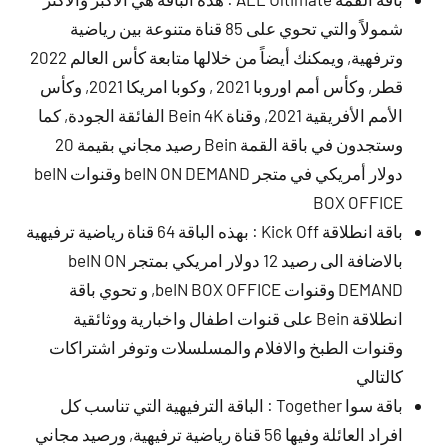
شمولاً والتي تحوي على 85 قناة متنوعة بين رياضية
وترفهية, ويمكنك أيضاً من خلالها متابعة كأس العالم 2022
قطر, وكأس أمم اوروبا 2021 , وكوبا امريكا 2021, وكأس
الأمم الأفريقية 2021, وقناة Bein 4K الفائقة الجودة, كما
وستجدون في باقة القمة Bein رصيد مجاني بقيمة 20
دولار أمريكي في متجر beIN ON DEMAND وقنوات beIN
BOX OFFICE
باقة انطلاقة Kick Off : بهذه الباقة 64 قناة رياضية ترفيهية
بالاضافة الى رصيد 12 دولار امريكي بمتجر beIN ON
DEMAND وقنوات beIN BOX OFFICE, و تحوي باقة
انطلاقة Bein على قنوات اطفال واخبارية ووثائقية
وقنوات الطبخ والافلام والمسلسلات وتوفر اشتراكات
كالتالي
باقة سوا Together : الباقة الترفيهية التي تناسب كل
افراد العائلة وفيها 56 قناة رياضية ترفيهية, ورصيد مجاني