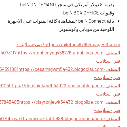
بقيمة 8 دولار أمريكي في متجر beIN ON DEMAND
وقنوات beIN BOX OFFICE.
باقة beIN Connect :لمشاهدة كافة القنوات على الاجهزة
اللوحية من موبايل وكومبيوتر
https://milotoes87654.pages10.com/فني-ستلايت-
المنقف-54073117
فني-ستلايت-
المنقف-54591081
فني-ستلايت-
المنقف-53589105
فني-ستلايت-
المنقف-57845405
فني-ستلايت-
المنقف-57632507
فني-ستلايت-