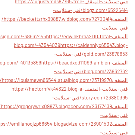
فني-ستلايت-المنقف
https://augustvmds87765.free-
blogz.com/65226414/فني-ستلايت-
المنقف
https://beckettzrhx99887.widblog.com/72700414/
فني-ستلايت-
المنقف
https://edwinkbrh32110.total-
tdesign.com/-38632445
blog.com/-43544039
https://caidenniyo65543.blog-
gold.com/23878653/فني-ستلايت-
المنقف
https://beaudxod11099.ambien-
log.com/-40135859
blog.com/23832762/فني-ستلايت-
المنقف
//louismewn66544.atualblog.com/23719970/
فني-ستلايت-المنقف
https://hectornfvk44322.blog-a-
story.com/23880395/فني-ستلايت-
المنقف
logacep.com/23177439/
فني-ستلايت-
المنقف
فني-ستلايت-