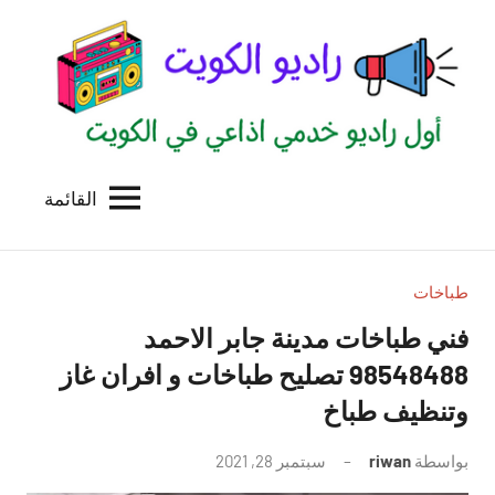
لتجاوز
لى
لمحتوى
القائمة
راديو
اول
منصة
الكويت
اذاعية
للاعلانات
طباخات
الخدمية
فني طباخات مدينة جابر الاحمد
بالكويت
98548488 تصليح طباخات و افران غاز
وتنظيف طباخ
بواسطة
riwan
سبتمبر 28, 2021
لا
توجد