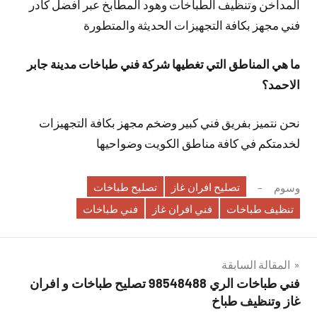
المداخن وتنظيف الطباخات وهود المطابخ عبر افضل كادر
فني مجهز بكافة التجهيزات الحديثة والمتطورة
ما هي المناطق التي تغطيها شركة فني طباخات مدينة جابر
الاحمد؟
نحن نتميز بفريق فني كبير وضخم مجهز بكافة التجهيزات
لخدمتكم في كافة مناطق الكويت وضواحيها
تصليح افران غاز
تصليح طباخات
وسوم
تنظيف طباخات
فني افران غاز
فني طباخات
تصفّح
المقالة السابقة
فني طباخات الري 98548488 تصليح طباخات و افران
المقالات
غاز وتنظيف طباخ