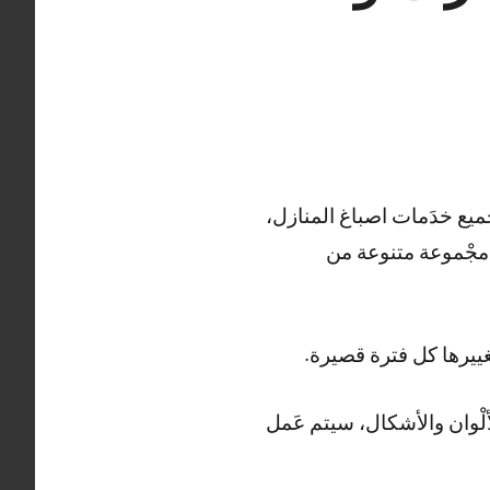
يع خدَمات اصباغ المنازل،
 مجْموعة متنوعة من
ييرها كل فترة قصيرة.
ْوان والأشكال، سيتم عَمل