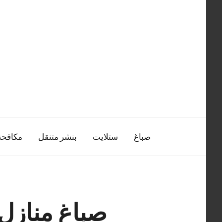
التجاوز
إلى
المحتوى
صباغ
ستلايت
بنشر متنقل
مكافح
صباغ منازل