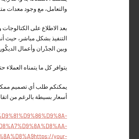
والتعامل، مع وجود معدات مت
بعد الاطلاع على الكتالوجات 
التنفيذ بشكل مباشر، حيث أنه 
وبين الجدْران وأعمال الديكُ
يتوافر كل ما يتمناه العملاء ح
يمكنكم طلب أي تصميم ممكن ح
أسعار بسيطة بالرغم من اتقا
930/%D9%81%D9%86%D9%8A-
D8%A7%D9%8A%D8%AA-
%8A%D8%A9
https://your-