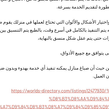
طورة لتقديم الخدمة بسرعة.
واختيار الأشكال والألوان التي تحتاج لعملها في منزلك يق
يتم التنفيذ بالكامل في أسرع وقت، بالطبع يتم التنسيق بين 
ورات حتى يتم عمَل شكل منسق بالنهاية،
تى يتوافق مع جمِيع الأذواق،
يث أن صباغ منازل يمكنه تنفيذ أي خدمة بهدوء وبدون ضياع
ن العمل.
https://worlds-directory.com/listings12477
%D8%B3%D8%AA%D9%84%
%A7%D9%84%D8%B3%D8%A7%D9%84%D9%85%D9