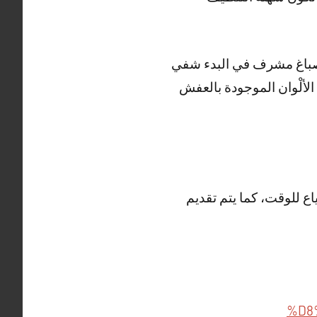
وم صباغ مشرف في البدء شفي
الألْوان الموجودة بالعفش
 للوقت، كما يتم تقديم
%D8