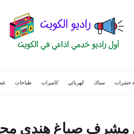
راديو
اول
منصة
الكويت
اذاعية
ة حشرات
سباك
كهربائي
كاميرات
طباخات
غس
للاعلانات
الخدمية
بالكويت
 مشرف صباغ هندي مح