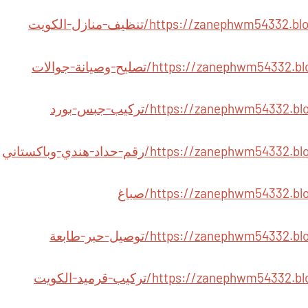
https://zanephw/تنظيف-منازل-الكويت
https://zaneph/تصليح-وصيانة-جوالات
https://zanephwm/تركيب-جبس-بورد
https://zane/رقم-حداد-هندي-وباكستاني
https://zanephwm54332/صباغ
https://zanephwm/توصيل-حبر-طابعة
https://zaneph/تركيب-قرميد-الكويت