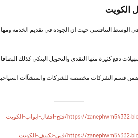
ل الكويت
 الوسط التنافسي حيث ان الجودة في تقديم الخدمة ومهارة
لات دفع كثيرة منها النقدي والتحويل البنكي كذلك البطاقات 
ية ضمن قسم الشركات مخصصة للشركات والمنشآات السياحي
https://zanep/فتح-اقفال-ابواب-الكويت
https://zanephwm/فني-تكييف-الكويت