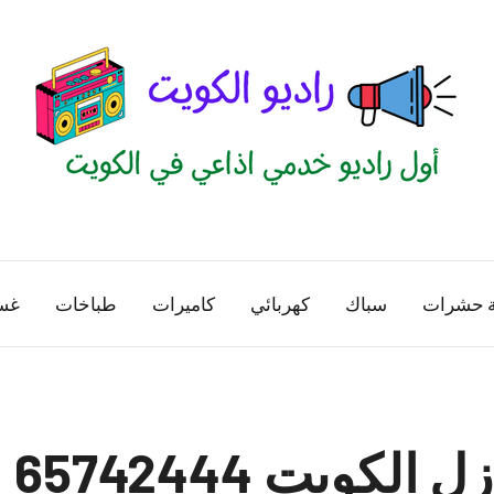
راديو
اول
منصة
الكويت
اذاعية
ة حشرات
سباك
كهربائي
كاميرات
طباخات
غس
للاعلانات
الخدمية
بالكويت
لكويت 65742444