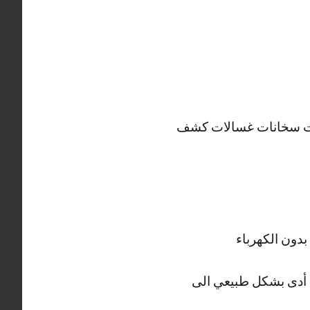
ية سبوت لايت سخانات غسالات كشف
بدون الكهرباء
باء والدائم أدى بشكل طبيعي الى