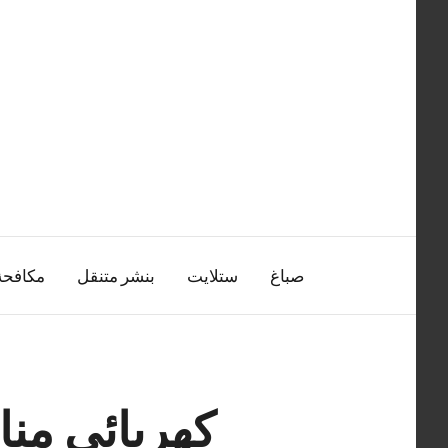
التجاوز
إلى
المحتوى
صباغ
ستلايت
بنشر متنقل
مكافح
كهربائي منازل ا