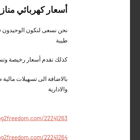
أسعار كهربائي مناز
نحن نسعى لنكون الوحيدون في
طيبة
كذلك نقدم أسعار رخيصة وتسهي
بالاضافة الى تسهيلات مال
والادارية
hwm54332.blog2freedom.com/22241263
54332.blog2freedom.com/22241264