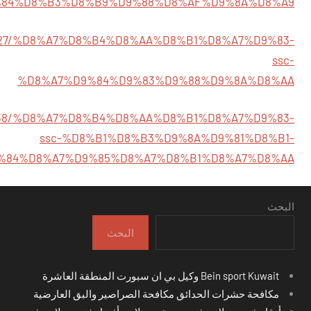
84%D8%B3%D8%B9%D9%88%D8%AF%D9%8A%D8%A9
22244327/%D8%A7%D8%B4%D8%AA%D8%B1%D8%A7%D9%83-
ssc-
%D8%A7%D9%84%D9%83%D9%88%D9%8A%D8%AA
22244338/%D8%A7%D8%B4%D8%AA%D8%B1%D8%A7%D9%83-
ssc-%D8%B1%D8%B3%D9%8A%D9%81%D8%B1-
%84%D8%A7%D9%85%D8%A7%D8%B1%D8%A7%D8%AA
البحث
البحث
Bein sport Kuwait وكيل بي ان سبورت المنطقة العاشرة
مكافحة حشرات الحدائق مكافحة الصراصير والبق العارضية