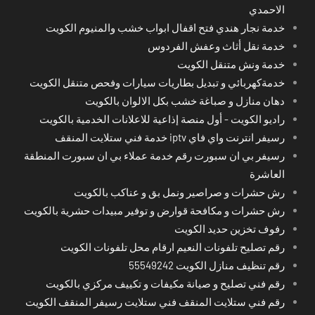
الاحمدي
خدمة نجار هندي فتح اقفال ابواب خشب والمنيوم الكويت
خدمة نقل أثاث وعفش الفردوس
خدمة ونش متنقل الكويت
خدمةكهربائي و تبديل بطاريات سيارات وفحص متنقل الكويت
دهان منازل و صباغة خشب بكل الالوان بالكويت
راديو الكويت - أول منصة إذاعية للاعلانات الخدمية بالكويت
رسيفر انترنت واي فاي iptv خدمة فني ستلايت المنقف
رسيفر بي ان سبورت رقم خدمة عملاء بي ان سبورت المنطقة
العاشرة
رش حشرات و صراصير ونمل بق و عناكب بالكويت
رش حشرات و مكافحة قوارض و توفير مبيدات حشرية بالكويت
رفوف تخزين حديد الكويت
رقم تصليح تلفونات النعيم ارقام محل تلفونات الكويت
رقم تنظيف منازل الكويت 55549242
رقم فني تصليح و صيانة مكيفات و تكييف مركزي بالكويت
رقم فني ستلايت المنقف فني ستلايت رسيفر المنقف الكويت