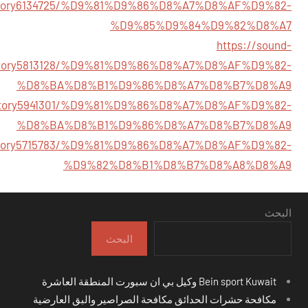
om/story6134725/%D9%81%D9%86%D8%A7%D8%AF%D9%82-
%D9%85%D9%84%D9%82%D8%A7
https://sound-
/story5813128/%D9%81%D9%86%D8%A7%D8%AF%D9%82-
%D8%BA%D8%B1%D9%86%D8%A7%D8%B7%D8%A9
om/story5941301/%D9%81%D9%86%D8%A7%D8%AF%D9%82-
%D8%BA%D8%B1%D9%86%D8%A7%D8%B7%D8%A9
m/story5715783/%D9%81%D9%86%D8%A7%D8%AF%D9%82-
%D9%82%D8%B1%D8%B7%D8%A8%D8%A9
البحث
البحث
Bein sport Kuwait وكيل بي ان سبورت المنطقة العاشرة
مكافحة حشرات الحدائق مكافحة الصراصير والبق العارضية