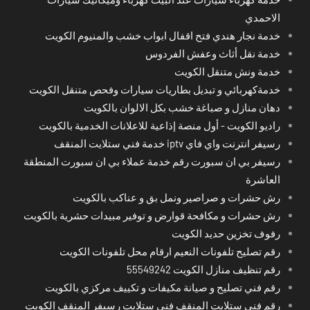
الاحمدي
خدمة نجار هندي فتح اقفال ابواب خشب والمنيوم الكويت
خدمة نقل أثاث وعفش الفردوس
خدمة ونش متنقل الكويت
خدمةكهربائي و تبديل بطاريات سيارات وفحص متنقل الكويت
دهان منازل و صباغة خشب بكل الالوان بالكويت
راديو الكويت - أول منصة إذاعية للاعلانات الخدمية بالكويت
رسيفر انترنت واي فاي iptv خدمة فني ستلايت المنقف
رسيفر بي ان سبورت رقم خدمة عملاء بي ان سبورت المنطقة
العاشرة
رش حشرات و صراصير ونمل بق و عناكب بالكويت
رش حشرات و مكافحة قوارض و توفير مبيدات حشرية بالكويت
رفوف تخزين حديد الكويت
رقم تصليح تلفونات النعيم ارقام محل تلفونات الكويت
رقم تنظيف منازل الكويت 55549242
رقم فني تصليح و صيانة مكيفات و تكييف مركزي بالكويت
رقم فني ستلايت المنقف فني ستلايت رسيفر المنقف الكويت