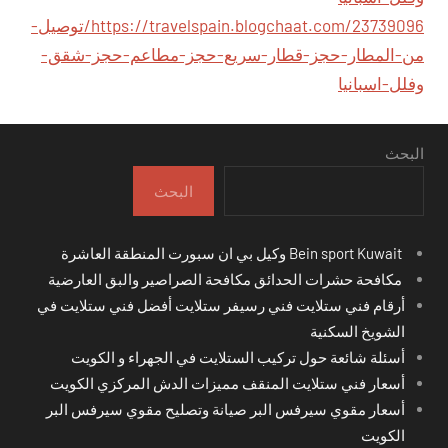
https://travelspain.blogchaat.com/23739096/توصيل-
من-المطار-حجز-قطار-سريع-حجز-مطاعم-حجز-شقق-
وفلل-اسبانيا
البحث
البحث
Bein sport Kuwait وكيل بي ان سبورت المنطقة العاشرة
مكافحة حشرات الحدائق مكافحة الصراصير والبق العارضية
أرقام فني ستلايت فني رسيفر ستلايت أفضل فني ستلايت في
الشويخ السكنية
أسئلة شائعة حول تركيب الستلايت في الجهراء و الكويت
أسعار فني ستلايت المنقف مميزات الدش المركزي الكويت
أسعار مقوي سيرفس البر صيانة وتصليح مقوي سيرفس البر
الكويت