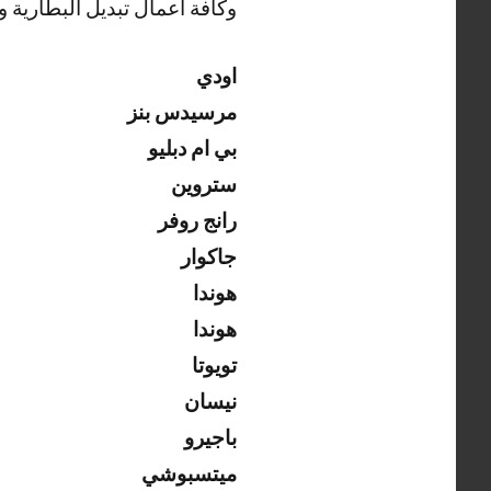
وكافة اعمال تبديل البطارية والتو
اودي
مرسيدس بنز
بي ام دبليو
ستروين
رانج روفر
جاكوار
هوندا
هوندا
تويوتا
نيسان
باجيرو
ميتسبوشي