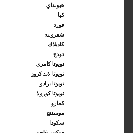
هيونداي
كيا
فورد
شفروليه
كاديلاك
دودج
تويوتا كامري
تويوتا لاند كروز
تويوتا برادو
تويوتا كورولا
كمارو
موستنج
سكودا
فوكس فاجن