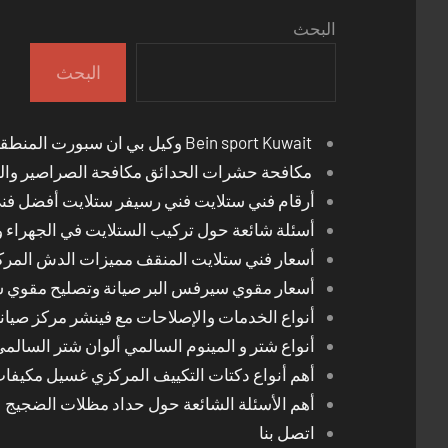
البحث
البحث
Bein sport Kuwait وكيل بي ان سبورت المنطقة العاشرة
مكافحة حشرات الحدائق مكافحة الصراصير والب
أرقام فني ستلايت فني رسيفر ستلايت أفضل فن
أسئلة شائعة حول تركيب الستلايت في الجهراء و
أسعار فني ستلايت المنقف مميزات الدش المر
أسعار مقوي سيرفس البر صيانة وتصليح مقوي 
أنواع الخدمات والإصلاحات مع فينشر مركز صيان
أنواع شتر و المينوم السالمي ألوان شتر السالم
أهم أنواع دكتات التكييف المركزي غسيل مكيفا
أهم الأسئلة الشائعة حول حداد مظلات الضجيج
اتصل بنا