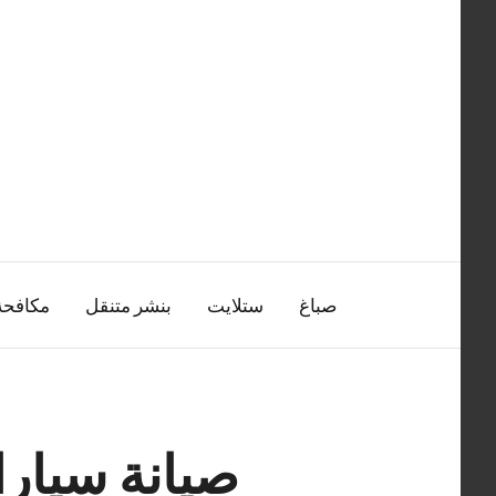
التجاوز
إلى
المحتوى
صباغ
ستلايت
بنشر متنقل
مكافح
صيانة سيار