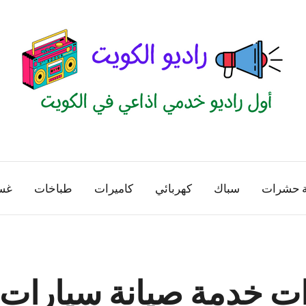
راديو
اول
منصة
الكويت
اذاعية
ة حشرات
سباك
كهربائي
كاميرات
طباخات
غس
للاعلانات
الخدمية
بالكويت
ات خدمة صيانة سيارات