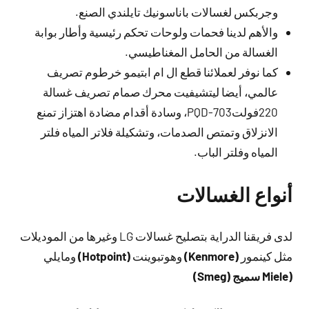
وجربكس لغسالات باناسونيك تايلندي الصنع.
والأهم لدينا فحمات ولوحات تحكم رئيسية وأطار بوابة
الغسالة من الحامل المغناطيسي.
كما نوفر لعملائنا قطع ال ام ابتيمو خرطوم تصريف
عالمي، أيضا ليتشيفيت محرك صمام تصريف غسالة
220فولت703-PQD، وسادة أقدام مضادة اهتزاز تمنع
الانزلاق وتمتص الصدمات، وتشكيلة فلاتر المياه فلتر
المياه وفلتر الباب.
أنواع الغسالات
لدى فريقنا الدراية بتصليح غسالات LG وغيرها من الموديلات
مثل كينمور
(Kenmore)
وهوتبوينت
(Hotpoint)
ومايلي
(Miele سميج (Smeg)