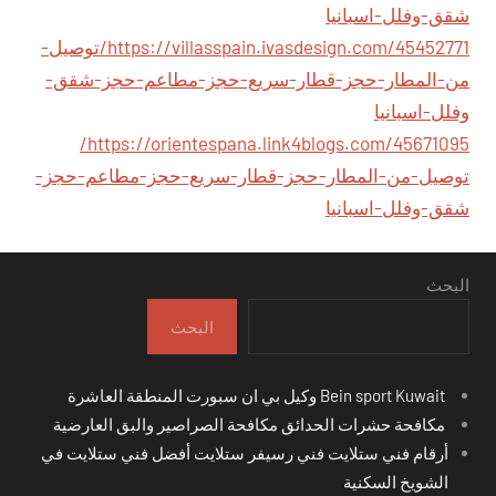
شقق-وفلل-اسبانيا
https://villasspain.ivasdesign.com/45452771/توصيل-
من-المطار-حجز-قطار-سريع-حجز-مطاعم-حجز-شقق-
وفلل-اسبانيا
https://orientespana.link4blogs.com/45671095/
توصيل-من-المطار-حجز-قطار-سريع-حجز-مطاعم-حجز-
شقق-وفلل-اسبانيا
البحث
البحث
Bein sport Kuwait وكيل بي ان سبورت المنطقة العاشرة
مكافحة حشرات الحدائق مكافحة الصراصير والبق العارضية
أرقام فني ستلايت فني رسيفر ستلايت أفضل فني ستلايت في
الشويخ السكنية