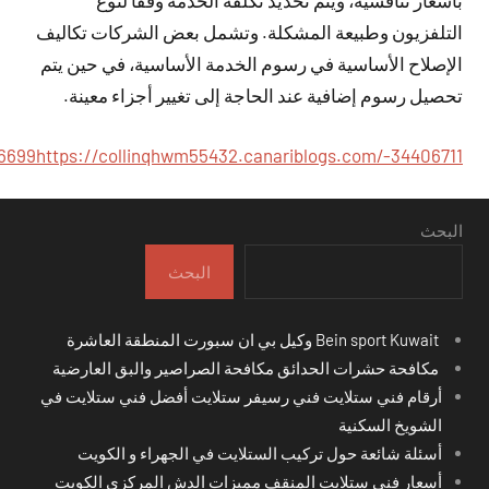
بأسعار تنافسية، ويتم تحديد تكلفة الخدمة وفقًا لنوع
التلفزيون وطبيعة المشكلة. وتشمل بعض الشركات تكاليف
الإصلاح الأساسية في رسوم الخدمة الأساسية، في حين يتم
تحصيل رسوم إضافية عند الحاجة إلى تغيير أجزاء معينة.
06699
https://collinqhwm55432.canariblogs.com/-34406711
البحث
البحث
Bein sport Kuwait وكيل بي ان سبورت المنطقة العاشرة
مكافحة حشرات الحدائق مكافحة الصراصير والبق العارضية
أرقام فني ستلايت فني رسيفر ستلايت أفضل فني ستلايت في
الشويخ السكنية
أسئلة شائعة حول تركيب الستلايت في الجهراء و الكويت
أسعار فني ستلايت المنقف مميزات الدش المركزي الكويت