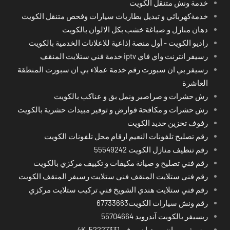
خدمة ونش متنقل الكويت
خدمةكهربائي و تبديل بطاريات سيارات وفحص متنقل الكويت
دهان منازل و صباغة خشب بكل الالوان بالكويت
راديو الكويت - أول منصة إذاعية للاعلانات الخدمية بالكويت
رسيفر انترنت واي فاي iptv خدمة فني ستلايت المنقف
رسيفر بي ان سبورت رقم خدمة عملاء بي ان سبورت المنطقة
العاشرة
رش حشرات و صراصير ونمل بق و عناكب بالكويت
رش حشرات و مكافحة قوارض و توفير مبيدات حشرية بالكويت
رفوف تخزين حديد الكويت
رقم تصليح تلفونات النعيم ارقام محل تلفونات الكويت
رقم تنظيف منازل الكويت 55549242
رقم فني تصليح و صيانة مكيفات و تكييف مركزي بالكويت
رقم فني ستلايت المنقف فني ستلايت رسيفر المنقف الكويت
رقم فني ستلايت هندي الشويخ فني تركيب ستلايت مركزي
رقم ونش سيارات الكويت67733663
ريسيفر بالكويت آندرويد 55704664
ريسيفر بي ان -ميديا سيرفر-4K-52227331