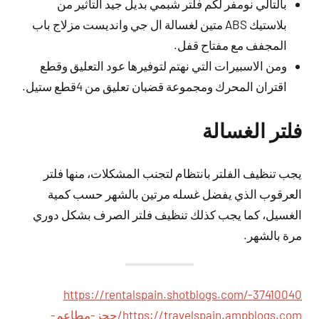
بالتالي نومفر لكم فلتر شبمي بديل جيد التأثير من
بلاستيك ABS متين لغسالة ال جي وانديست مزلاج باب
المجفف مع مفتاح قفل.
ومن الاسبيرات التي نهتم لتوفيرها عود التعليق وقطع
اقتران المحرك ومجموعة قضبان تعليق من 4قطع ستيل.
فلتر الغسالة
يجب تنظيف الفلتر بانتظام لتجنب المشكلات، منها فلتر
العرقوب الذي يفضل غسله مرتين بالشهر حسب كمية
الغسيل، كما يجب كذلك تنظيف فلتر الصرف بشكل دوري
مرة بالشهر.
https://rentalspain.shotblogs.com/-37410040
https://travelspain.ampblogs.com/حجز-مطاعم-