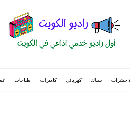
راديو
اول
منصة
الكويت
اذاعية
ة حشرات
سباك
كهربائي
كاميرات
طباخات
غس
للاعلانات
الخدمية
بالكويت