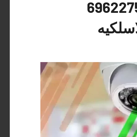
ميرات مراقبة الضباعية 69622758
اسلكيه