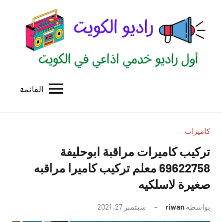
لتجاوز
لى
لمحتوى
القائمة
راديو
اول
منصة
الكويت
اذاعية
للاعلانات
كاميرات
الخدمية
تركيب كاميرات مراقبة ابوحليفة
بالكويت
69622758 معلم تركيب كاميرا مراقبه
صغيرة لاسلكيه
بواسطة
riwan
سبتمبر 27, 2021
لا
توجد