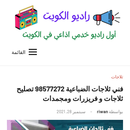
لتجاوز
لى
لمحتوى
القائمة
راديو
اول
منصة
الكويت
اذاعية
للاعلانات
ثلاجات
الخدمية
فني ثلاجات الضباعية 98577272 تصليح
بالكويت
ثلاجات و فريزرات ومجمدات
بواسطة
riwan
سبتمبر 28, 2021
لا
توجد
تعليقات