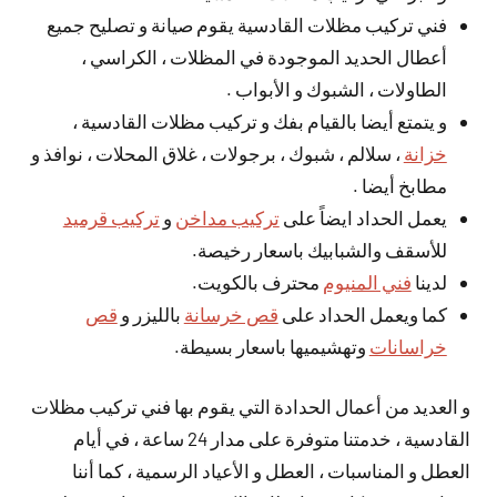
فني تركيب مظلات القادسية يقوم صيانة و تصليح جميع
أعطال الحديد الموجودة في المظلات ، الكراسي ،
الطاولات ، الشبوك و الأبواب .
و يتمتع أيضا بالقيام بفك و تركيب مظلات القادسية ،
خزانة
، سلالم ، شبوك ، برجولات ، غلاق المحلات ، نوافذ و
مطابخ أيضا .
يعمل الحداد ايضاً على
تركيب مداخن
و
تركيب قرميد
للأسقف والشبابيك باسعار رخيصة.
لدينا
فني المنيوم
محترف بالكويت.
كما ويعمل الحداد على
قص خرسانة
بالليزر و
قص
خراسانات
وتهشيميها باسعار بسيطة.
و العديد من أعمال الحدادة التي يقوم بها فني تركيب مظلات
القادسية ، خدمتنا متوفرة على مدار 24 ساعة ، في أيام
العطل و المناسبات ، العطل و الأعياد الرسمية ، كما أننا