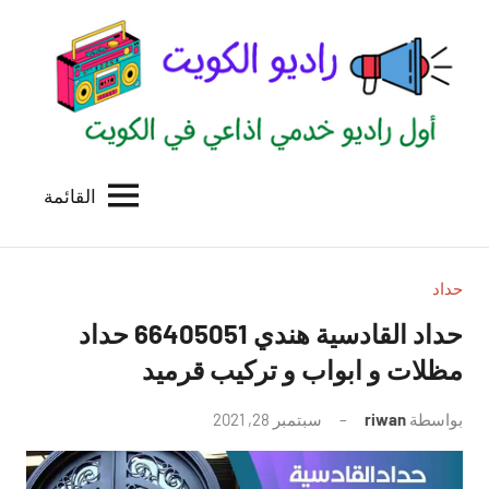
لتجاوز
لى
لمحتوى
القائمة
راديو
اول
منصة
الكويت
اذاعية
للاعلانات
حداد
الخدمية
حداد القادسية هندي 66405051 حداد
بالكويت
مظلات و ابواب و تركيب قرميد
بواسطة
riwan
سبتمبر 28, 2021
لا
توجد
تعليقات