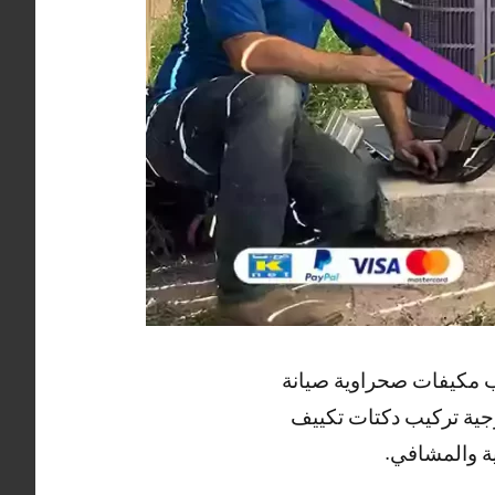
ب مكيفات صحراوية صيانة
جية تركيب دكتات تكييف
ة والمشافي.