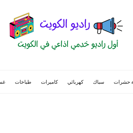
راديو
اول
منصة
الكويت
اذاعية
ة حشرات
سباك
كهربائي
كاميرات
طباخات
غس
للاعلانات
الخدمية
بالكويت