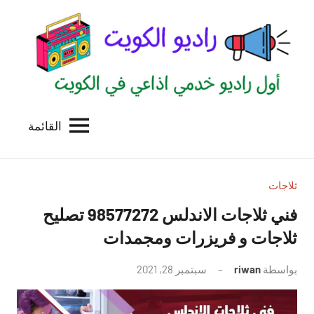
لتجاوز
لى
لمحتوى
القائمة
راديو
اول
منصة
الكويت
اذاعية
للاعلانات
ثلاجات
الخدمية
فني ثلاجات الاندلس 98577272 تصليح
بالكويت
ثلاجات و فريزرات ومجمدات
بواسطة
riwan
سبتمبر 28, 2021
لا
توجد
تعليقات