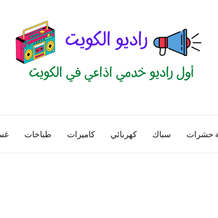
راديو
اول
منصة
الكويت
اذاعية
ة حشرات
سباك
كهربائي
كاميرات
طباخات
غس
للاعلانات
الخدمية
بالكويت