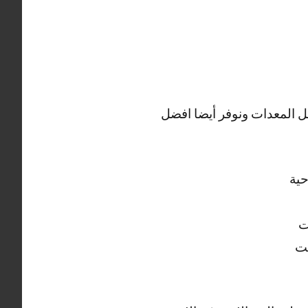
 المعدات ونوفر أيضا افضل
حية
ت
يت