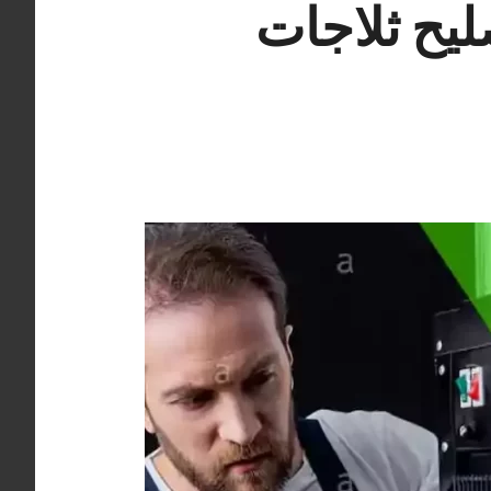
ت الصباحية 98577272 تصليح ثلاجات