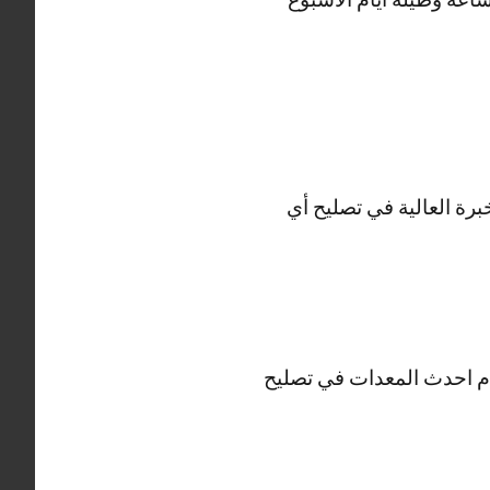
برة العالية في تصليح أي
ديجتال والHD وثلاجات فيستل ونستخدم احدث المعدات في تصليح