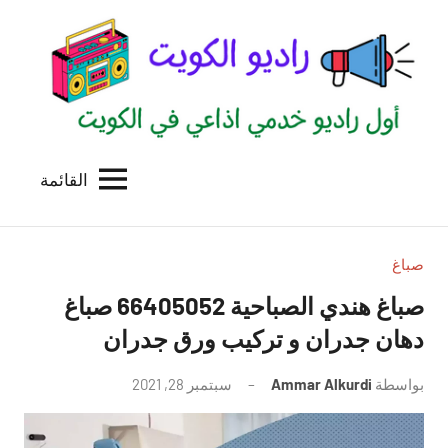
لتجاوز
لى
لمحتوى
القائمة
راديو
اول
منصة
الكويت
اذاعية
للاعلانات
صباغ
الخدمية
صباغ هندي الصباحية 66405052 صباغ
بالكويت
دهان جدران و تركيب ورق جدران
بواسطة
Ammar Alkurdi
سبتمبر 28, 2021
لا
توجد
تعليقات