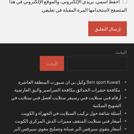
احفظ اسمي، بريدي الإلكتروني، والموقع الإلكتروني في هذا
المتصفح لاستخدامها المرة المقبلة في تعليقي.
البحث
البحث
Bein sport Kuwait وكيل بي ان سبورت المنطقة العاشرة
مكافحة حشرات الحدائق مكافحة الصراصير والبق العارضية
أرقام فني ستلايت فني رسيفر ستلايت أفضل فني ستلايت في
الشويخ السكنية
أسئلة شائعة حول تركيب الستلايت في الجهراء و الكويت
أسعار فني ستلايت المنقف مميزات الدش المركزي الكويت
أسعار مقوي سيرفس البر صيانة وتصليح مقوي سيرفس البر