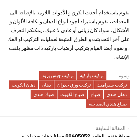
نقوم باستخدام أحدث الكرق و الأدوات اللازمة بالإضافة الى
المعدات ، نقوم باستيراد أجود أنواع الدهان و بكافة الألوان و
الأشكال ، سواء كان زياتي أو عادي لا عليك ، يمكنكم التعرف
على آخر التحديثت و الطرق المتبعة لعمليات التركيب او الفك
، و نقوم أيضا القيام بتركيب أرضيات باركيه ذات مظهر بلفت
الإنتباه .
تركيب باركيه
تركيب جبس برود
وسوم
تركيب سيراميك
تركيب ورق جدران
دهان
دهان الكويت
دهان هندي
صباغ
صباغ الكويت
صباغ هندي
صباغ هندي الصباحية
تصفّح
المقالة السابقة
صباغ هندي الظهر 66405052 صباغ دهان جدران و