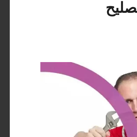
لات الصباحية 98025055 تصليح