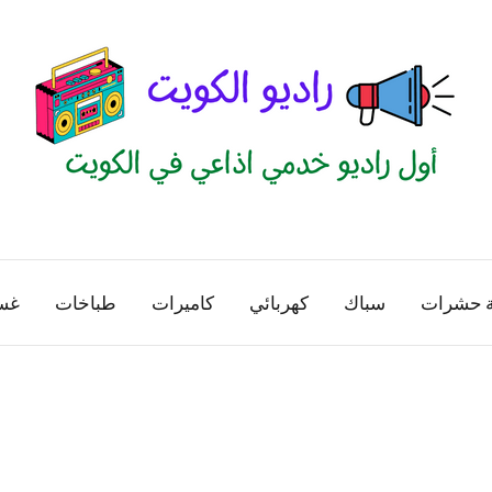
راديو
اول
منصة
الكويت
اذاعية
ة حشرات
سباك
كهربائي
كاميرات
طباخات
غس
للاعلانات
الخدمية
بالكويت