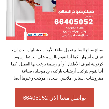
صباغ صباح السالم تعمل بطلاء الأبواب ، شبابيك ، جدران ،
غرف و أسوار ، كما أننا نقوم بالرسم على الحائط رسوم
كرتونية لغرف الأطفال أو أي رسمة يرغب بها العميل ، كما
أننا نقوم بتركيب أرضيات باركيه ، بخ موبيليا ، صباغة
مفروشات ، ستائر ، ملابس ، سجاد ، موكيت و غيرها أيضا .
تواصل معنا الآن 66405052