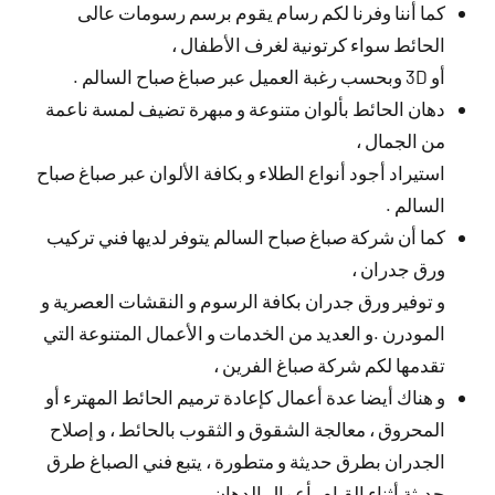
كما أننا وفرنا لكم رسام يقوم برسم رسومات عالى
الحائط سواء كرتونية لغرف الأطفال ،
أو 3D وبحسب رغبة العميل عبر صباغ صباح السالم .
دهان الحائط بألوان متنوعة و مبهرة تضيف لمسة ناعمة
من الجمال ،
استيراد أجود أنواع الطلاء و بكافة الألوان عبر صباغ صباح
السالم .
كما أن شركة صباغ صباح السالم يتوفر لديها فني تركيب
ورق جدران ،
و توفير ورق جدران بكافة الرسوم و النقشات العصرية و
المودرن .و العديد من الخدمات و الأعمال المتنوعة التي
تقدمها لكم شركة صباغ الفرين ،
و هناك أيضا عدة أعمال كإعادة ترميم الحائط المهترء أو
المحروق ، معالجة الشقوق و الثقوب بالحائط ، و إصلاح
الجدران بطرق حديثة و متطورة ، يتبع فني الصباغ طرق
حديثة أثناء القيام بأعمال الدهان .