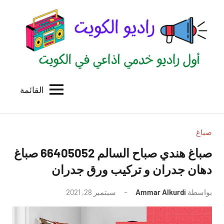
لتجاوز
لى
لمحتوى
القائمة
راديو
اول
منصة
الكويت
اذاعية
للاعلانات
صباغ
الخدمية
صباغ هندي صباح السالم 66405052 صباغ
بالكويت
دهان جدران و تركيب ورق جدران
بواسطة
Ammar Alkurdi
سبتمبر 28, 2021
لا
توجد
تعليقات