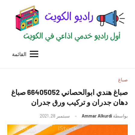
لتجاوز
لى
لمحتوى
القائمة
راديو
اول
منصة
الكويت
اذاعية
للاعلانات
صباغ
الخدمية
صباغ هندي ابوالحصاني 66405052 صباغ
بالكويت
دهان جدران و تركيب ورق جدران
بواسطة
Ammar Alkurdi
سبتمبر 28, 2021
لا
توجد
تعليقات