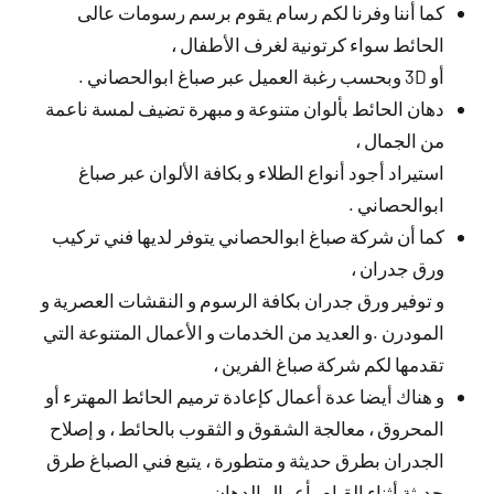
كما أننا وفرنا لكم رسام يقوم برسم رسومات عالى
الحائط سواء كرتونية لغرف الأطفال ،
أو 3D وبحسب رغبة العميل عبر صباغ ابوالحصاني .
دهان الحائط بألوان متنوعة و مبهرة تضيف لمسة ناعمة
من الجمال ،
استيراد أجود أنواع الطلاء و بكافة الألوان عبر صباغ
ابوالحصاني .
كما أن شركة صباغ ابوالحصاني يتوفر لديها فني تركيب
ورق جدران ،
و توفير ورق جدران بكافة الرسوم و النقشات العصرية و
المودرن .و العديد من الخدمات و الأعمال المتنوعة التي
تقدمها لكم شركة صباغ الفرين ،
و هناك أيضا عدة أعمال كإعادة ترميم الحائط المهترء أو
المحروق ، معالجة الشقوق و الثقوب بالحائط ، و إصلاح
الجدران بطرق حديثة و متطورة ، يتبع فني الصباغ طرق
حديثة أثناء القيام بأعمال الدهان .