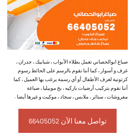
صباغ ابوالحصاني تعمل بطلاء الأبواب ، شبابيك ، جدران ،
غرف و أسوار ، كما أننا نقوم بالرسم على الحائط رسوم
كرتونية لغرف الأطفال أو أي رسمة يرغب بها العميل ، كما
أننا نقوم بتركيب أرضيات باركيه ، بخ موبيليا ، صباغة
مفروشات ، ستائر ، ملابس ، سجاد ، موكيت و غيرها أيضا .
تواصل معنا الآن 66405052