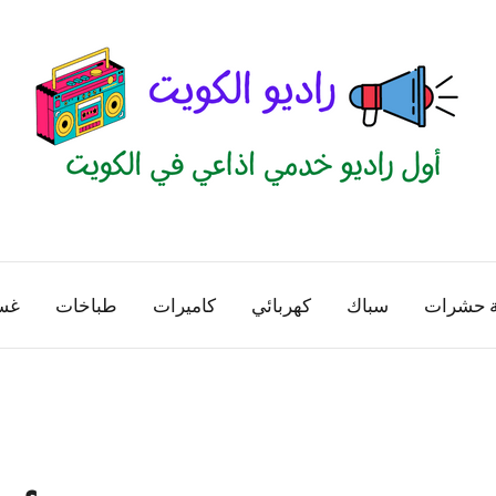
راديو
اول
منصة
الكويت
اذاعية
ة حشرات
سباك
كهربائي
كاميرات
طباخات
غس
للاعلانات
الخدمية
بالكويت