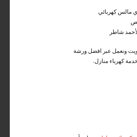
ي مالس كهربائي
يص
لأحمد شاطر
لكويت ونعمل عبر افضل ورشة
دمة كهرباء منازل.