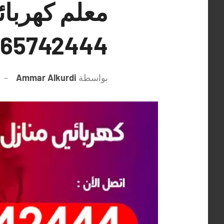
معلم كهربائ
65742444 فني كهرباء بيوت الكويت
بواسطة
Ammar Alkurdi