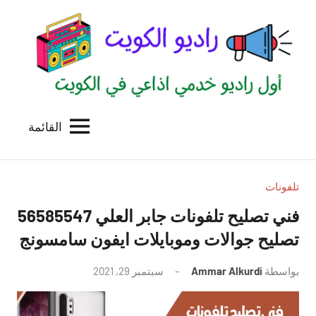
لتجاوز
لى
لمحتوى
القائمة
راديو
اول
منصة
الكويت
اذاعية
للاعلانات
تلفونات
الخدمية
فني تصليح تلفونات جابر العلي 56585547
بالكويت
تصليح جوالات وموبايلات ايفون سامسونج
بواسطة
Ammar Alkurdi
سبتمبر 29, 2021
لا
توجد
تعليقات