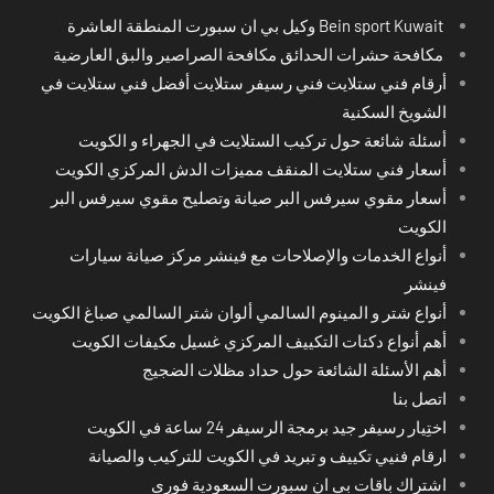
Bein sport Kuwait وكيل بي ان سبورت المنطقة العاشرة
مكافحة حشرات الحدائق مكافحة الصراصير والبق العارضية
أرقام فني ستلايت فني رسيفر ستلايت أفضل فني ستلايت في
الشويخ السكنية
أسئلة شائعة حول تركيب الستلايت في الجهراء و الكويت
أسعار فني ستلايت المنقف مميزات الدش المركزي الكويت
أسعار مقوي سيرفس البر صيانة وتصليح مقوي سيرفس البر
الكويت
أنواع الخدمات والإصلاحات مع فينشر مركز صيانة سيارات
فينشر
أنواع شتر و المينوم السالمي ألوان شتر السالمي صباغ الكويت
أهم أنواع دكتات التكييف المركزي غسيل مكيفات الكويت
أهم الأسئلة الشائعة حول حداد مظلات الضجيج
اتصل بنا
اختِيار رسيفر جيد برمجة الرسيفر 24 ساعة في الكويت
ارقام فنيي تكييف و تبريد في الكويت للتركيب والصيانة
اشتراك باقات بي ان سبورت السعودية فوري