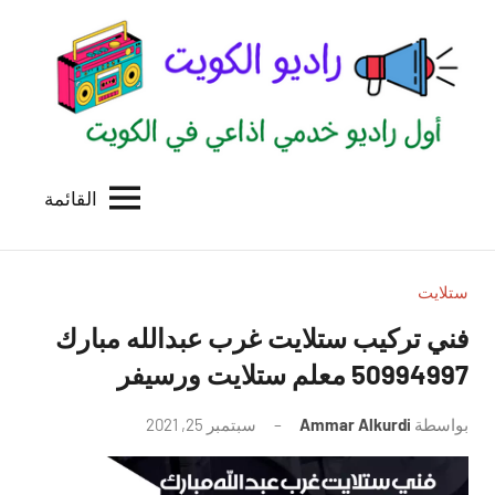
لتجاوز
لى
لمحتوى
القائمة
راديو
اول
منصة
الكويت
اذاعية
للاعلانات
ستلايت
الخدمية
فني تركيب ستلايت غرب عبدالله مبارك
بالكويت
50994997 معلم ستلايت ورسيفر
بواسطة
Ammar Alkurdi
سبتمبر 25, 2021
لا
توجد
تعليقات