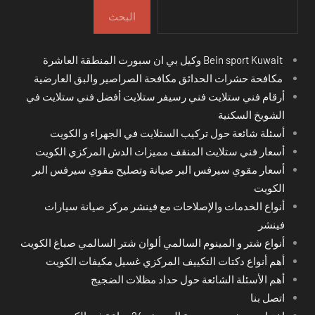
البحث
Bein sport Kuwait وكيل بي ان سبورت المنطقة العاشرة
مكافحة حشرات الحدائق مكافحة الصراصير والبق العارضية
أرقام فني ستلايت فني رسيفر ستلايت أفضل فني ستلايت في
الشويخ السكنية
أسئلة شائعة حول تركيب الستلايت في الجهراء و الكويت
أسعار فني ستلايت المنقف مميزات الدش المركزي الكويت
أسعار مقوي سيرفس البر صيانة وتصليح مقوي سيرفس البر
الكويت
أنواع الخدمات والإصلاحات مع فينشر مركز صيانة سيارات
فينشر
أنواع شتر و المينوم السالمي ألوان شتر السالمي صباغ الكويت
أهم أنواع دكتات التكييف المركزي غسيل مكيفات الكويت
أهم الأسئلة الشائعة حول حداد مظلات الضجيج
اتصل بنا