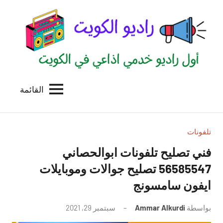
لتجاوز
لى
لمحتوى
القائمة
راديو
اول
منصة
الكويت
اذاعية
للاعلانات
تلفونات
الخدمية
فني تصليح تلفونات ابوالحصاني
بالكويت
56585547 تصليح جوالات وموبايلات
ايفون سامسونج
بواسطة
Ammar Alkurdi
سبتمبر 29, 2021
لا
توجد