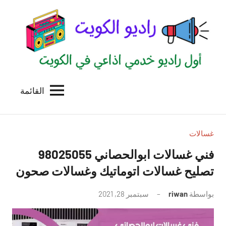
لتجاوز
لى
لمحتوى
القائمة
راديو
اول
منصة
الكويت
اذاعية
للاعلانات
غسالات
الخدمية
فني غسالات ابوالحصاني 98025055
بالكويت
تصليح غسالات اتوماتيك وغسالات صحون
بواسطة
riwan
سبتمبر 28, 2021
لا
توجد
تعليقات