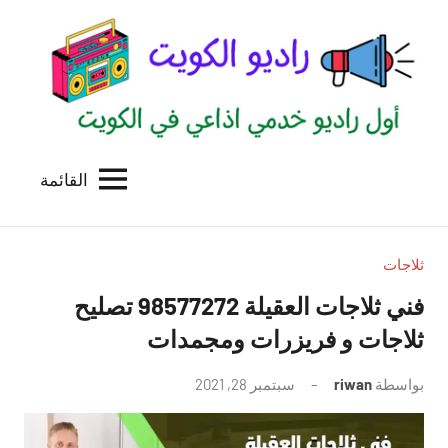
لتجاوز
لى
لمحتوى
القائمة
راديو
اول
منصة
الكويت
اذاعية
للاعلانات
ثلاجات
الخدمية
فني ثلاجات العقيلة 98577272 تصليح
بالكويت
ثلاجات و فريزرات ومجمدات
بواسطة
riwan
سبتمبر 28, 2021
لا
توجد
تعليقات