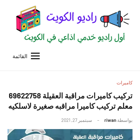
لتجاوز
لى
لمحتوى
القائمة
راديو
اول
منصة
الكويت
اذاعية
للاعلانات
كاميرات
الخدمية
تركيب كاميرات مراقبة العقيلة 69622758
بالكويت
معلم تركيب كاميرا مراقبه صغيرة لاسلكيه
بواسطة
riwan
سبتمبر 27, 2021
لا
توجد
تعليقات