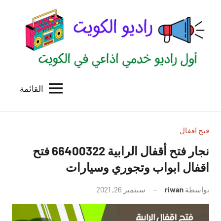
لتجاوز
لى
لمحتوى
القائمة
راديو
اول
منصة
الكويت
اذاعية
للاعلانات
فتح اقفال
الخدمية
نجار فتح أقفال الرابية 66400322 فتح
بالكويت
اقفال ابواب وتجوري وسيارات
بواسطة
riwan
سبتمبر 26, 2021
لا
توجد
تعليقات