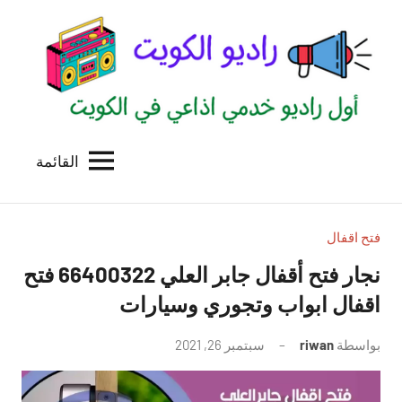
لتجاوز
لى
لمحتوى
القائمة
راديو
اول
منصة
الكويت
اذاعية
للاعلانات
فتح اقفال
الخدمية
نجار فتح أقفال جابر العلي 66400322 فتح
بالكويت
اقفال ابواب وتجوري وسيارات
بواسطة
riwan
سبتمبر 26, 2021
لا
توجد
تعليقات