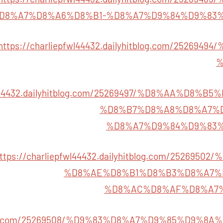
D8%A7%D8%A6%D8%B1-%D8%A7%D9%84%D9%83
https://charliepfwl44432.dailyhitblog.com/25269
%
fwl44432.dailyhitblog.com/25269497/%D8%AA%D8
%D8%B7%D8%A8%D8%A7%
%D8%A7%D9%84%D9%83
ttps://charliepfwl44432.dailyhitblog.com/25269
%D8%AE%D8%B1%D8%B3%D8%A7%
%D8%AC%D8%AF%D8%A7
yhitblog.com/25269508/%D9%83%D8%A7%D9%85%D9%