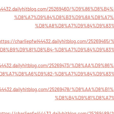
fwl44432.dailyhitblog.com/25269460/%D9%86%D8
%D8%A7%D9%84%D8%B3%D9%8A%D8%A7%
%D8%A8%D8%A7%D9%84%D9%83
https://charliepfwl44432.dailyhitblog.com/25269
D8%B9%D9%81%D8%B4-%D8%A7%D9%84%D9%83
pfwl44432.dailyhitblog.com/25269473/%D8%AA%D9
D8%A7%D8%A6%D9%82-%D8%A7%D9%84%D9%83
pfwl44432.dailyhitblog.com/25269478/%D8%AA%D8
%D8%B4%D9%81%D8%A7
https://charliepfwl44432.dailyhitblog.com/25269