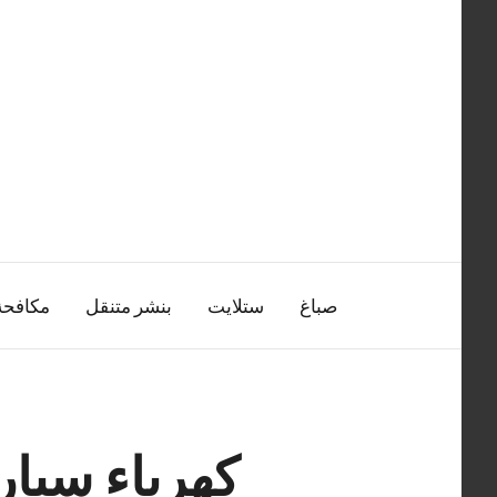
التجاوز
إلى
المحتوى
صباغ
ستلايت
بنشر متنقل
مكافح
كهرباء سيار