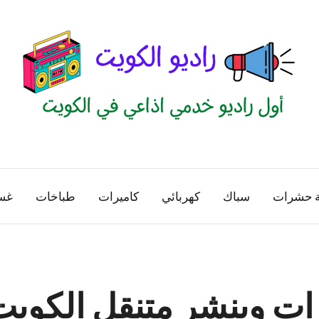
راديو
اول
منصة
الكويت
اذاعية
ة حشرات
سباك
كهربائي
كاميرات
طباخات
غس
للاعلانات
الخدمية
بالكويت
ات وبنشر متنقل الكويت