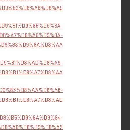
%D9%82%D8%A8%D8%A9
527/%D9%81%D9%86%D9%8A-
D8%A7%D8%A6%D9%8A-
%D9%88%D9%8A%D8%AA
%A7%D9%81%D8%AD%D8%A9-
%D8%B1%D8%A7%D8%AA
%85%D9%83%D8%AA%D8%A8-
%D8%B1%D8%A7%D8%AD
%88%D8%B5%D9%8A%D9%84-
%D8%A8%D8%B9%D8%A9