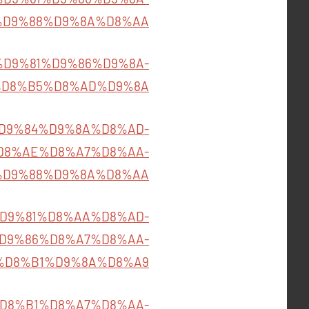
%D9%88%D9%8A%D8%AA
494/%D9%81%D9%86%D9%8A-
D8%B5%D8%AD%D9%8A
%B5%D9%84%D9%8A%D8%AD-
D8%AE%D8%A7%D8%AA-
%D9%88%D9%8A%D8%AA
502/%D9%81%D8%AA%D8%AD-
D9%86%D8%A7%D8%AA-
%D8%B1%D9%8A%D8%A9
8A%D8%B1%D8%A7%D8%AA-