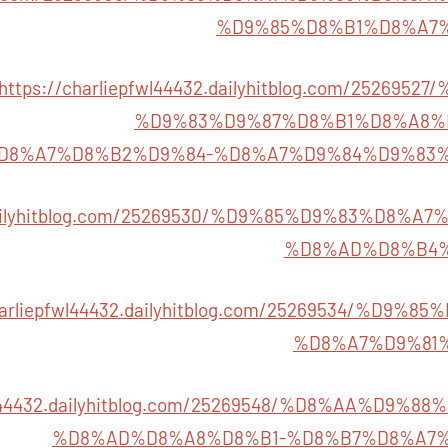
%D9%85%D8%B1%D8%A7
https://charliepfwl44432.dailyhitblog.com/25269
%D9%83%D9%87%D8%B1%D8%A8%
D8%A7%D8%B2%D9%84-%D8%A7%D9%84%D9%83
32.dailyhitblog.com/25269530/%D9%85%D9%83%D8
%D8%AD%D8%B4
charliepfwl44432.dailyhitblog.com/25269534/%D9
%D8%A7%D9%81
fwl44432.dailyhitblog.com/25269548/%D8%AA%D9
%D8%AD%D8%A8%D8%B1-%D8%B7%D8%A7