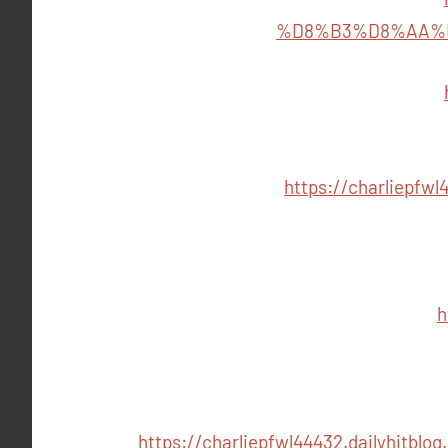
%D8%B3%D8%AA%
https://charliep
h
https://charliepfwl44432.dail