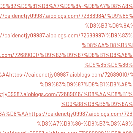
D9%82%D9%81%D8%A7%D9%84-%D8%A7%D8%A8%
s://caidenctjy09987.aioblogs.com/72688984/%D9
%D8%B3%D9%8A%
s://caidenctjy09987.aioblogs.com/72688997/%D9
%D8%AA%D8%B5%
ioblogs.com/72689001/%D9%83%D9%87%D8%B1%D8%
%D9%85%D9%86%
%AA
https://caidenctjy09987.aioblogs.com/72689
%D9%83%D9%87%D8%B1%D8%A8%
enctjy09987.aioblogs.com/72689016/%D8%AA%D8
%D9%88%D8%B5%D9%8A%
8A%D8%AA
https://caidenctjy09987.aioblogs.com
%D8%A7%D9%86-%D8%B3%D8%A8%