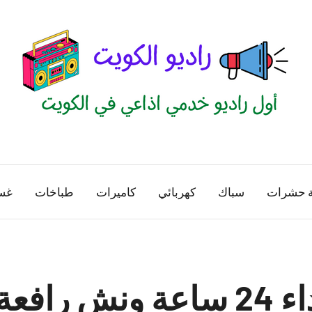
راديو
اول
منصة
الكويت
اذاعية
ة حشرات
سباك
كهربائي
كاميرات
طباخات
غس
للاعلانات
الخدمية
بالكويت
ونش الشهداء 24 ساعة ونش 