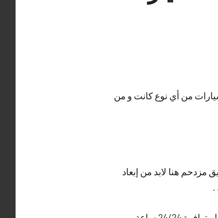
سيارات من أي نوع كانت و من
مزدحم هنا لابد من إبعاد
لا تتردد في الإتصال بنا في أي وقت من الصباح حتى ساعات متأخرة من المساء لأن خدماتنا متوافرة 24/24 ساعة