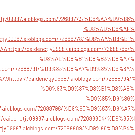
enctjy09987.aioblogs.com/72688773/%D8%AA%D9
%D8%AD%D8%AF%
enctjy09987.aioblogs.com/72688778/%D8%AA%D8
AA
https://caidenctjy09987.aioblogs.com/726887
%D8%AE%D8%B1%D8%B3%D8%A7%
ioblogs.com/72688791/%D9%83%D8%A7%D9%85%D9%
%A9
https://caidenctjy09987.aioblogs.com/72688
%D9%83%D9%87%D8%B1%D8%A8%
%D9%85%D9%86%
09987.aioblogs.com/72688798/%D9%85%D9%83%D8%
://caidenctjy09987.aioblogs.com/72688804/%D9
enctjy09987.aioblogs.com/72688809/%D9%86%D8%