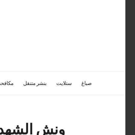
التجاوز
إلى
المحتوى
صباغ
ستلايت
بنشر متنقل
مكافح