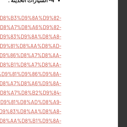
4- السيارات الحديثة .
%86%D8%B3%D9%8A%D9%82-
D8%A7%D8%A6%D9%82-
%B1%D9%83%D9%8A%D8%A8-
85/%D9%81%D8%AA%D8%AD-
D9%86%D8%A7%D8%AA-
8A%D8%B1%D8%A7%D8%AA-
794/%D9%81%D9%86%D9%8A-
D8%A7%D8%A6%D9%8A-
D8%A7%D8%B2%D9%84-
A7%D9%81%D8%AD%D8%A9-
%85%D9%83%D8%AA%D8%A8-
B4%D8%AA%D8%B1%D9%8A-