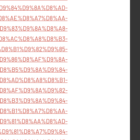
B5%D9%84%D9%8A%D8%AD-
D8%AE%D8%A7%D8%AA-
%B1%D9%83%D9%8A%D8%A8-
D8%AC%D8%A8%D8%B3-
897/%D8%B1%D9%82%D9%85-
D9%86%D8%AF%D9%8A-
88%D8%B5%D9%8A%D9%84-
D8%AD%D8%A8%D8%B1-
A7%D8%AF%D9%8A%D9%82-
%BA%D8%B3%D9%8A%D9%84-
D8%B1%D8%A7%D8%AA-
23/%D9%81%D8%AA%D8%AD-
D9%81%D8%A7%D9%84-