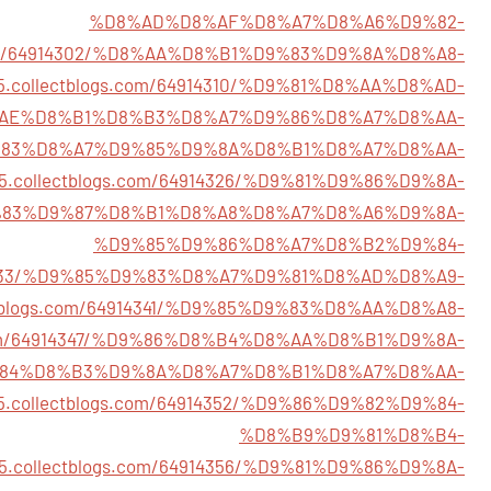
%D8%AD%D8%AF%D8%A7%D8%A6%D9%82-
gs.com/64914302/%D8%AA%D8%B1%D9%83%D9%8A%D8%A8-
665.collectblogs.com/64914310/%D9%81%D8%AA%D8%AD-
AE%D8%B1%D8%B3%D8%A7%D9%86%D8%A7%D8%AA-
18/%D9%83%D8%A7%D9%85%D9%8A%D8%B1%D8%A7%D8%AA-
665.collectblogs.com/64914326/%D9%81%D9%86%D9%8A-
83%D9%87%D8%B1%D8%A8%D8%A7%D8%A6%D9%8A-
%D9%85%D9%86%D8%A7%D8%B2%D9%84-
64914333/%D9%85%D9%83%D8%A7%D9%81%D8%AD%D8%A9-
lectblogs.com/64914341/%D9%85%D9%83%D8%AA%D8%A8-
gs.com/64914347/%D9%86%D8%B4%D8%AA%D8%B1%D9%8A-
84%D8%B3%D9%8A%D8%A7%D8%B1%D8%A7%D8%AA-
665.collectblogs.com/64914352/%D9%86%D9%82%D9%84-
%D8%B9%D9%81%D8%B4-
665.collectblogs.com/64914356/%D9%81%D9%86%D9%8A-