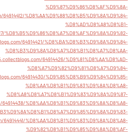
%D9%87%D9%86%D8%AF%D9%8A-
gs.com/64914412/%D8%AA%D9%88%D8%B5%D9%8A%D9%84-
%D8%AD%D8%A8%D8%B1-
64914417/%D8%B5%D9%86%D8%A7%D8%AF%D9%8A%D9%82-
lectblogs.com/64914421/%D8%BA%D8%B3%D9%8A%D9%84-
%D8%B3%D9%8A%D8%A7%D8%B1%D8%A7%D8%AA-
665.collectblogs.com/64914426/%D9%81%D8%AA%D8%AD-
%D8%A7%D9%82%D9%81%D8%A7%D9%84-
lectblogs.com/64914430/%D9%85%D8%B9%D9%84%D9%85-
%D8%AA%D8%B1%D9%83%D9%8A%D8%A8-
%D8%A8%D8%A7%D8%B1%D9%83%D9%8A%D9%87-
gs.com/64914438/%D8%AA%D8%B1%D9%83%D9%8A%D8%A8-
B3%D9%8A%D8%B1%D8%A7%D9%85%D9%8A%D9%83-
gs.com/64914441/%D8%AA%D8%B1%D9%83%D9%8A%D8%A8-
%D9%82%D8%B1%D9%85%D9%8A%D8%AF-