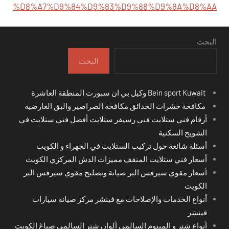
%D8%A7%D9%84%D9%83%D9%88%D9%8A%D8%AA
البحث
البحث
Bein sport Kuwait وكيل بي ان سبورت المنطقة العاشرة
مكافحة حشرات الحدائق مكافحة الصراصير والبق العارضية
أرقام فني ستلايت فني رسيفر ستلايت أفضل فني ستلايت في
الشويخ السكنية
أسئلة شائعة حول تركيب الستلايت في الجهراء و الكويت
أسعار فني ستلايت المنقف مميزات الدش المركزي الكويت
أسعار مقوي سيرفس البر صيانة وتصليح مقوي سيرفس البر
الكويت
أنواع الخدمات والإصلاحات مع فينشر مركز صيانة سيارات
فينشر
أنواع شتر و المينوم السالمي ألوان شتر السالمي صباغ الكويت