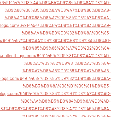
gs.com/64914447/%D8%AA%D8%B5%D9%84%D9%8A%D8%AD-
%D9%88%D8%B5%D9%8A%D8%A7%D9%86%D8%A9-
%D8%AC%D9%88%D8%A7%D9%84%D8%A7%D8%AA-
lectblogs.com/64914454/%D8%B4%D8%B1%D9%83%D8%A9-
%D8%AA%D8%B9%D9%82%D9%8A%D9%85-
gs.com/64914457/%D8%AA%D9%86%D8%B8%D9%8A%D9%81-
%D9%85%D9%86%D8%A7%D8%B2%D9%84-
665.collectblogs.com/64914459/%D9%81%D8%AA%D8%AD-
%D8%A7%D9%82%D9%81%D8%A7%D9%84-
%D8%A7%D8%A8%D9%88%D8%A7%D8%A8-
lectblogs.com/64914468/%D9%85%D9%82%D9%88%D9%8A-
%D8%B3%D9%8A%D8%B1%D9%81%D8%B3-
lectblogs.com/64914470/%D9%83%D8%B1%D8%A7%D8%AC-
%D8%AA%D8%B5%D9%84%D9%8A%D8%AD-
72/%D9%83%D9%87%D8%B1%D8%A8%D8%A7%D8%A6%D9%8A-
%D9%85%D9%86%D8%A7%D8%B2%D9%84-