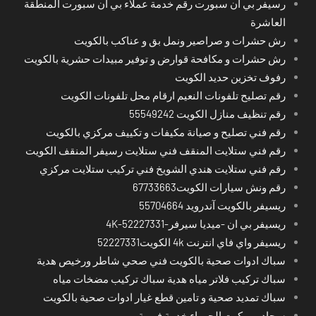
رسيفر بي ان سبورت رقم خدمة عملاء بي ان سبورت المنطقة
العاشرة
رش حشرات و صراصير ونمل بق و عناكب بالكويت
رش حشرات و مكافحة قوارض و توفير مبيدات حشرية بالكويت
رفوف تخزين حديد الكويت
رقم تصليح تلفونات النعيم ارقام محل تلفونات الكويت
رقم تنظيف منازل الكويت 55549242
رقم فني تصليح و صيانة مكيفات و تكييف مركزي بالكويت
رقم فني ستلايت المنقف فني ستلايت رسيفر المنقف الكويت
رقم فني ستلايت هندي الشويخ فني تركيب ستلايت مركزي
رقم ونش سيارات الكويت67733663
ريسيفر بالكويت آندرويد 55704664
ريسيفر بي ان -ميديا سيرفر-4K-52227331
ريسيفر واي فاي انترنت 4k الكويت52227331
سباك ادوات صحية بالكويت فني صحي شاطر ورخيص هدية
سباك تركيب فلاتر مياه هدية سباك تركيب مضخات مياه
سباك تمديد صحية و تامين قطع غيار ادوات صحية بالكويت
سجاد وموكيت الجهراء خدمة فورية