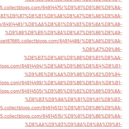
665.collectblogs.com/64914475/%D9%81%D9%86%D9%8A-
83%D9%87%D8%B1%D8%A8%D8%A7%D8%A6%D9%8A-
gs.com/64914481/%D8%AA%D8%B1%D9%83%D9%8A%D8%A8-
%D9%88%D8%B5%D9%8A%D8%A7%D9%86%D8%A9-
nxoet87665.collectblogs.com/64914488/%D8%A8%D9%8A-
%D8%A7%D9%86-
%D8%B3%D8%A8%D9%88%D8%B1%D8%AA-
lectblogs.com/64914494/%D8%A8%D9%86%D8%B4%D8%B1-
%D9%85%D8%AA%D9%86%D9%82%D9%84-
lectblogs.com/64914499/%D8%A8%D9%86%D8%B4%D8%B1-
lectblogs.com/64914505/%D9%85%D9%82%D9%88%D9%8A-
%D8%B3%D9%8A%D8%B1%D9%81%D8%B3-
665.collectblogs.com/64914512/%D9%81%D9%86%D9%8A-
665.collectblogs.com/64914515/%D9%81%D9%86%D9%8A-
%D8%AA%D9%83%D9%8A%D9%8A%D9%81-