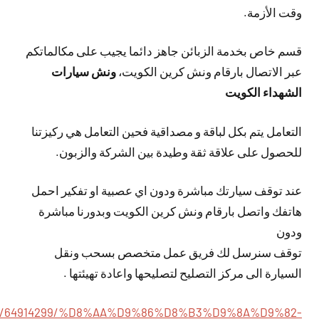
وقت الأزمة.
قسم خاص بخدمة الزبائن جاهز دائما يجيب على مكالماتكم
عبر الاتصال بارقام ونش كرين الكويت،
ونش سيارات
الشهداء الكويت
التعامل يتم بكل لباقة و مصداقية فحين التعامل هي ركيزتنا
للحصول على علاقة ثقة وطيدة بين الشركة والزبون.
عند توقف سيارتك مباشرة ودون اي عصبية او تفكير احمل
هاتفك واتصل بارقام ونش كرين الكويت وبدورنا مباشرة
ودون
توقف سنرسل لك فريق عمل متخصص بسحب ونقل
السيارة الى مركز التصليح لتصليحها واعادة تهيئتها .
gs.com/64914299/%D8%AA%D9%86%D8%B3%D9%8A%D9%82-