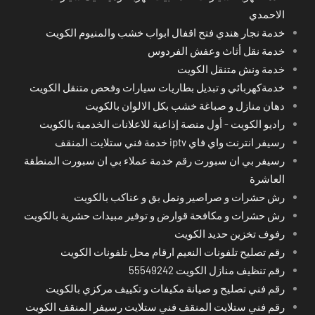
الاحمدي
خدمة نجار هندي فتح اقفال ابواب خشب والمنيوم الكويت
خدمة نقل أثاث وعفش الفردوس
خدمة ونش متنقل الكويت
خدمةكهربائي و تبديل بطاريات سيارات وفحص متنقل الكويت
دهان منازل و صباغة خشب بكل الالوان بالكويت
راديو الكويت - أول منصة إذاعية للاعلانات الخدمية بالكويت
رسيفر انترنت واي فاي iptv خدمة فني ستلايت المنقف
رسيفر بي ان سبورت رقم خدمة عملاء بي ان سبورت المنطقة
العاشرة
رش حشرات و صراصير ونمل بق و عناكب بالكويت
رش حشرات و مكافحة قوارض و توفير مبيدات حشرية بالكويت
رفوف تخزين حديد الكويت
رقم تصليح تلفونات النعيم ارقام محل تلفونات الكويت
رقم تنظيف منازل الكويت 55549242
رقم فني تصليح و صيانة مكيفات و تكييف مركزي بالكويت
رقم فني ستلايت المنقف فني ستلايت رسيفر المنقف الكويت