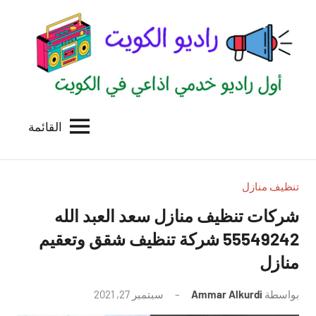
لتجاوز
لى
لمحتوى
القائمة
راديو
اول
منصة
الكويت
اذاعية
للاعلانات
تنظيف منازل
الخدمية
شركات تنظيف منازل سعد العبد الله
بالكويت
55549242 شركة تنظيف شقق وتعقيم
منازل
بواسطة
Ammar Alkurdi
سبتمبر 27, 2021
لا
توجد