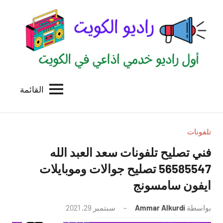
لتجاوز
لى
لمحتوى
القائمة
راديو
اول
منصة
الكويت
اذاعية
للاعلانات
تلفونات
الخدمية
فني تصليح تلفونات سعد العبد الله
بالكويت
56585547 تصليح جوالات وموبايلات
ايفون سامسونج
بواسطة
Ammar Alkurdi
سبتمبر 29, 2021
لا
توجد