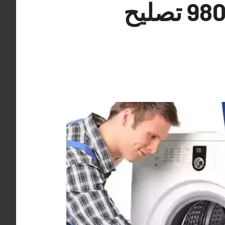
فني غسالات سعد العبد الله 98025055 تصليح