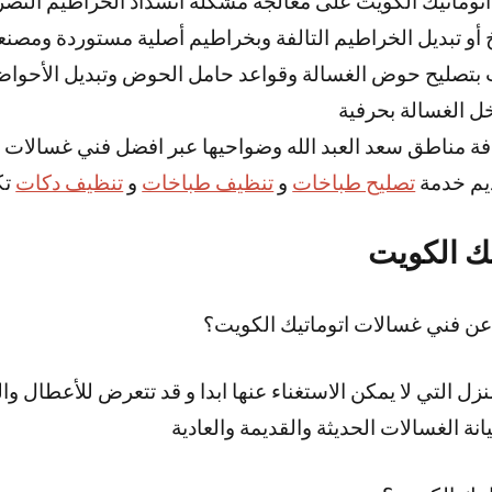
توماتيك الكويت على معالجة مشكلة انسداد الخراطيم التصر
أو تبديل الخراطيم التالفة وبخراطيم أصلية مستوردة ومصنعة
 بتصليح حوض الغسالة وقواعد حامل الحوض وتبديل الأحوا
ل الغسالة بحرفية
ة مناطق سعد العبد الله وضواحيها عبر افضل فني غسالات سع
يم خدمة
تصليح طباخات
و
تنظيف طباخات
و
تنظيف دكات
تك
ك الكويت
عن فني غسالات اتوماتيك الكويت؟
زل التي لا يمكن الاستغناء عنها ابدا و قد تتعرض للأعطال و
ة الغسالات الحديثة والقديمة والعادية