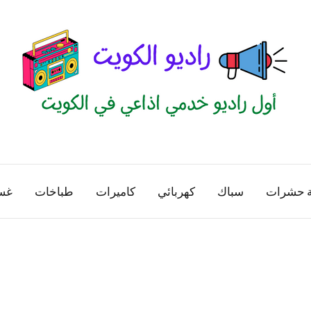
راديو
اول
منصة
الكويت
اذاعية
ة حشرات
سباك
كهربائي
كاميرات
طباخات
غس
للاعلانات
الخدمية
بالكويت