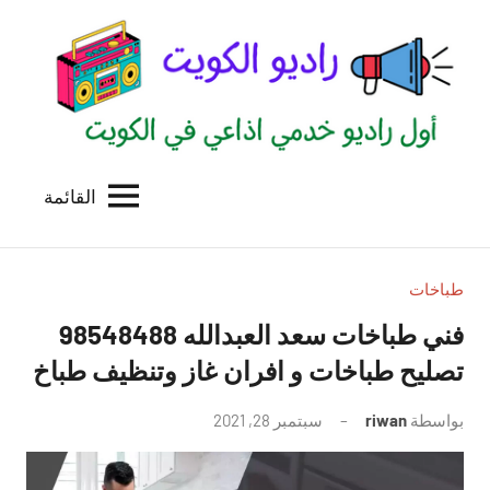
لتجاوز
لى
لمحتوى
القائمة
راديو
اول
منصة
الكويت
اذاعية
للاعلانات
طباخات
الخدمية
فني طباخات سعد العبدالله 98548488
بالكويت
تصليح طباخات و افران غاز وتنظيف طباخ
بواسطة
riwan
سبتمبر 28, 2021
لا
توجد
تعليقات